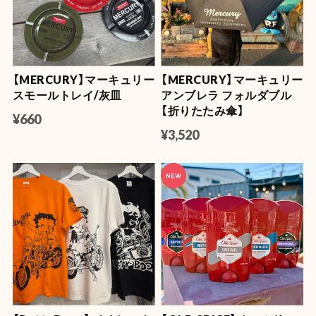
【Betty・GF・FEPC他】パー
【FEPC】ワーククリップラ
ティーストリングライト
イト
¥3,960
¥3,850