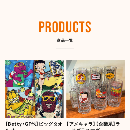
MOONEYES
Mercu
アメ車・カリフォルニア雑貨好き必見！カー用品
アメリカMarc
からガレージアイテム、インテリアまで取り揃
生活雑貨を手が
えています！
アメリカ感が魅
VIEW MORE
VIE