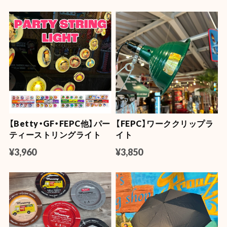
Head ステッカー ★
ベティ ★
¥418
¥550
【携帯灰皿】アッシュシリン
【Betty・GF・モーター企業
ダー レザー
系】LEDライトボックス
¥3,520
¥23,200