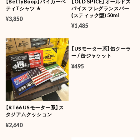
【MERCURY】マーキュリー
【MERCURY】マーキュリー
スモールトレイ/灰皿
アンブレラ フォルダブル
【折りたたみ傘】
¥660
¥3,520
【BettyBoop】バイカーベ
【OLD SPICE】オールドス
ティTシャツ ★
パイス フレグランスバー
(スティック型) 50ml
¥3,850