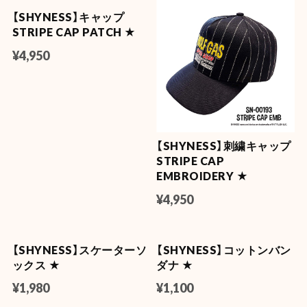
¥1,485
【RT66 USモーター系】ス
【USモーター系】缶クーラ
タジアムクッション
ー / 缶ジャケット
¥2,640
¥495