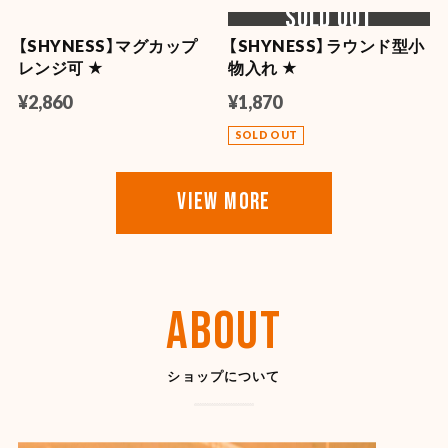
【SHYNESS】キャップ
【SHYNESS】刺繍キャップ
STRIPE CAP PATCH ★
STRIPE CAP
EMBROIDERY ★
¥4,950
¥4,950