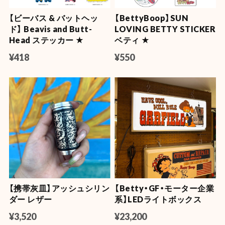
ファニービートル ミニプ
ルバックカー ★
シボレーベルエア プルバッ
クカー【 1:40
¥770
1957CHEVROLET Bel
Air】
¥1,870
【ビーバス & バットヘッ
【BettyBoop】SUN
ド】 Beavis and Butt-
LOVING BETTY STICKER