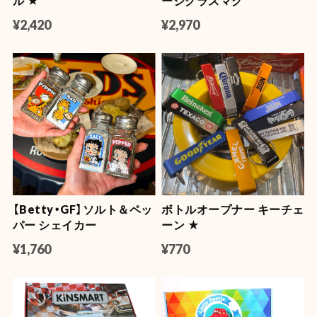
PRODUCTS
商品一覧
【Betty・GF他】ビッグタオ
【アメキャラ】【企業系】ラ
ル ★
ージグラスマグ
¥2,420
¥2,970