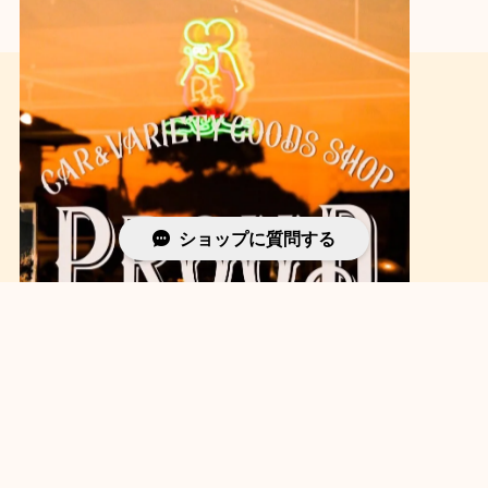
【SHYNESS】スケーターソ
【SHYNESS】コットンバン
ックス ★
ダナ ★
¥1,980
¥1,100
ショップに質問する
SOLD OUT
【SHYNESS】マグカップ
【SHYNESS】ラウンド型小
レンジ可 ★
物入れ ★
¥2,860
¥1,870
SOLD OUT