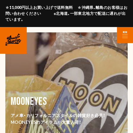
☆11,000円以上お買い上げで送料無料 ☆沖縄県、離島のお客様はお
問い合わせください ※北海道、一部東北地方で配送に遅れが出
ています。
MENU
CLOSE
Fragrance Item
一般での流通数が少ない
アメ車・カリフォルニアスタイルの雑貨好き必見！
"SORRY WE ARE NEVER CLOSED"シリーズ、
MOONEYESのアイテムが大量入荷！
20年間愛され続けている「HEMP」シリーズ取扱開始！