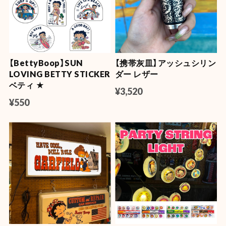
【BettyBoop】SUN
【携帯灰皿】アッシュシリン
LOVING BETTY STICKER
ダー レザー
ベティ ★
¥3,520
¥550