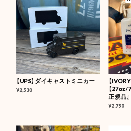
【UPS】ダイキャストミニカー
【IVO
【27oz/
¥2,530
正規品』
¥2,750