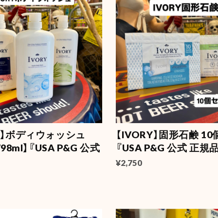
RY】ボディウォッシュ
【IVORY】固形石鹸 1
798ml】『USA P&G 公式
『USA P&G 公式 正規
¥2,750