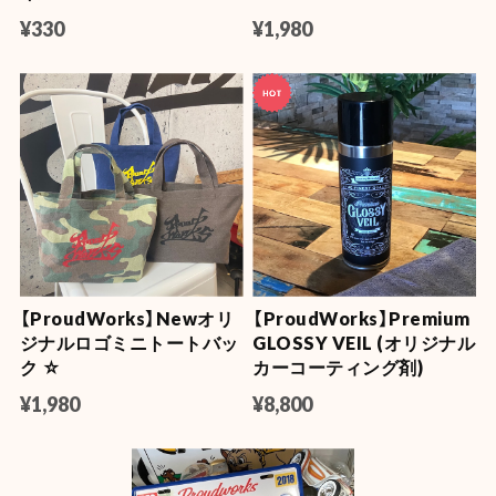
¥330
¥1,980
【ProudWorks】Newオリ
【ProudWorks】Premium
ジナルロゴミニトートバッ
GLOSSY VEIL (オリジナル
ク ☆
カーコーティング剤)
¥1,980
¥8,800