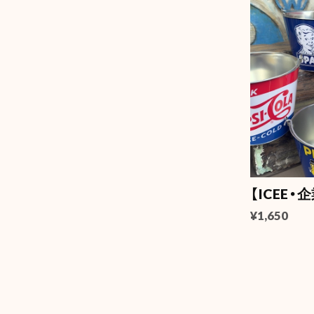
【ICEE
¥1,650