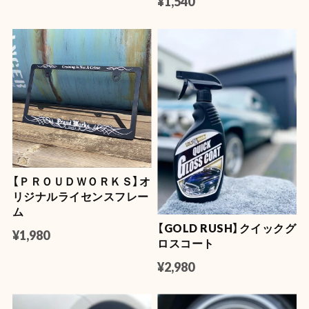
¥1,540
【ＰＲＯＵＤＷＯＲＫＳ】オ
リジナルライセンスフレー
ム
【GOLD RUSH】クイックグ
¥1,980
ロスコート
¥2,980