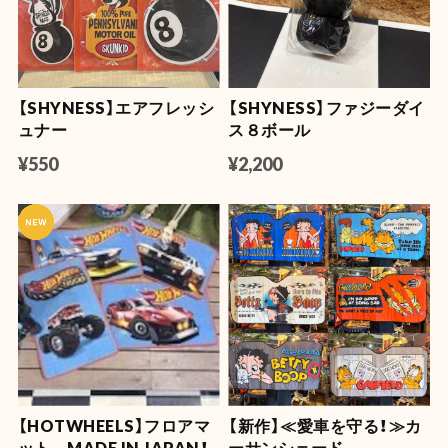
【SHYNESS】エアフレッシ
【SHYNESS】ファジーダイ
ュナー
ス８ボール
¥550
¥2,200
【HOTWHEELS】フロアマ
【新作】≪愛車を守る！≫カ
ット MADE IN JAPAN！
ーサンシェード