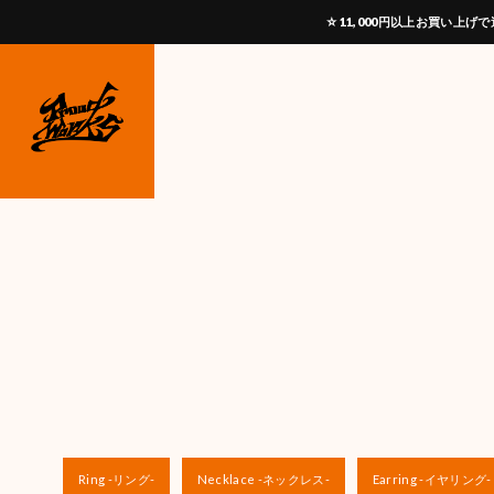
☆11,000円以上お買い
Ring -リング-
Necklace -ネックレス-
Earring -イヤリング-