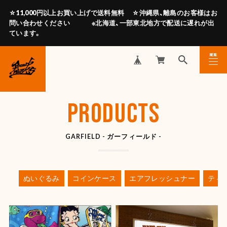
☆11,000円以上お買い上げで送料無料 ☆沖縄県、離島のお客様はお
問い合わせください ※北海道、一部東北地方で配送に遅れが出
ています。
MENU
CLOSE
PRODUCTS
GARFIELD - ガーフィールド -
ぬいぐるみ
コインケース
エアフレッシュナー
ティ