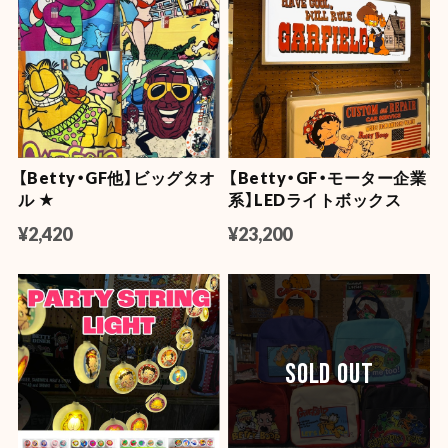
【Betty・GF他】ビッグタオ
【Betty・GF・モーター企業
ル ★
系】LEDライトボックス
¥2,420
¥23,200
SOLD OUT