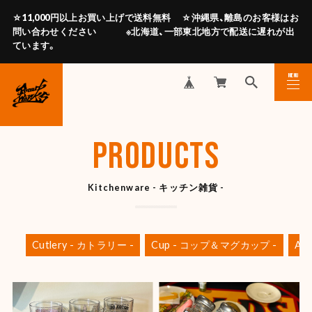
☆11,000円以上お買い上げで送料無料 ☆沖縄県、離島のお客様はお
問い合わせください ※北海道、一部東北地方で配送に遅れが出
ています。
MENU
CLOSE
PRODUCTS
Kitchenware - キッチン雑貨 -
Cutlery - カトラリー -
Cup - コップ＆マグカップ -
Ap