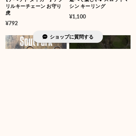
リルキーチェーン お守り
シン キーリング
虎
¥1,100
¥792
ショップに質問する
SOLD OUT
【サウスパーク】ラバーキー
【SHYNESS】 ラバーキーリ
ホルダー ★
ング グローインザダーク
★
¥660
¥528