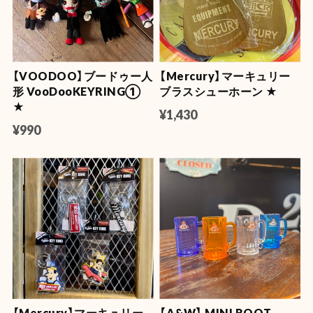
【VOODOO】ブードゥー人
【Mercury】マーキュリー
形 VooDooKEYRING①
ブラスシューホーン ★
★
¥1,430
¥990
【Mercury】マーキュリー
【A&W】 MINI ROOT