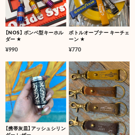
【NOS】 ボンベ型キーホル
ボトルオープナー キーチェ
ダー ★
ーン ★
¥990
¥770
【携帯灰皿】アッシュシリン
ダー レザー