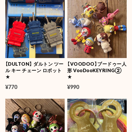
【DULTON】 ダルトン ツー
【VOODOO】ブードゥー人
ル キー チェーン ロボット
形 VooDooKEYRING②
★
★
¥770
¥990