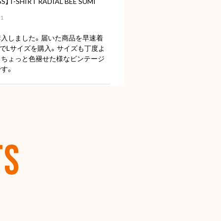
S】T-SHIRT RADIAL BEE SUMI
01
購入しました。届いた商品を早速着
mでLサイズを購入。サイズも丁度よ
くちょっと色褪せた様なビンテージ
す。
【OLD SPICE】オールドスパイス フレグランスバー(スティック型) 50ml
シー
26
TS
ESS】ラウンド型小物入れ ★
22
りがとうございました。また機会が
します。