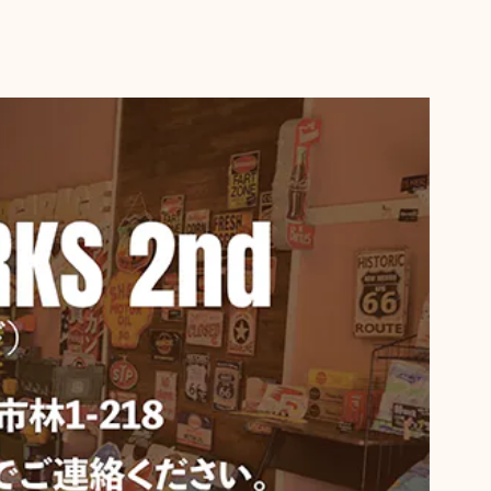
ド
04
ON】 (ダルトン) デスクトップ トレイ
04
ury】マーキュリー カラーミニバケツ
04
【Mercury】マーキュリー スタッキングマグ ★
04
な梱包。 ありがとうございます。