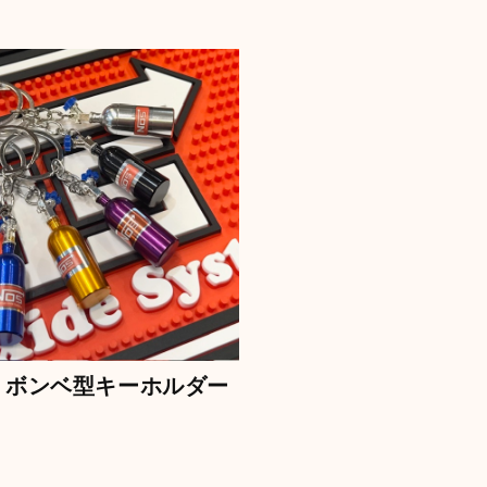
【OLD SPICE】オールドスパイス フレグランスバー(スティック型) 50ml
ン
22
【OLD SPICE】オールドスパイス ×ファブリーズ カークリップ
ー
11
UMA ZIP【蓄光】
08
S】 ボンベ型キーホルダー
【Mercury】マーキュリー フロートボールペン