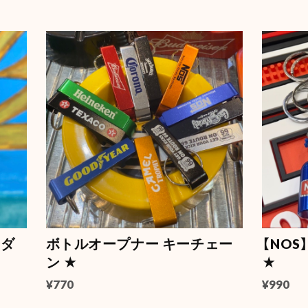
キャプテ
2026/07/
ティンバ
2026/07/
NASA L
2026/06/
ンダ
ボトルオープナー キーチェー
【NO
ン ★
★
¥770
¥990