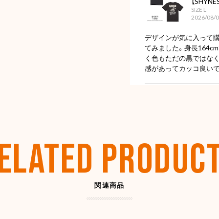
【SHYNES
SIZE L
2026/08/
デザインが気に入って
てみました。身長164c
く色もただの黒ではな
感があってカッコ良いで
ディープ
2026/07/
ELATED PRODUC
【SHYN
2026/07/
関連商品
とても良い感じです。あ
あれば是非宜しくお願い