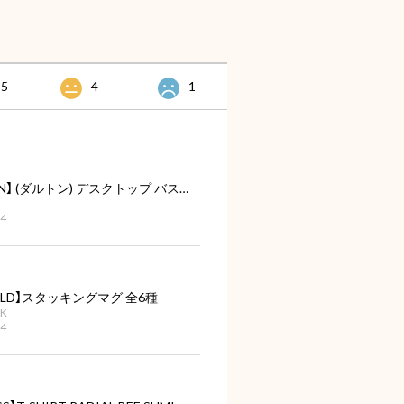
95
4
1
【DULTON】 (ダルトン) デスクトップ バスケット
04
IELD】スタッキングマグ 全6種
NK
04