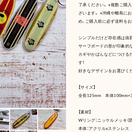
了承ください。 ※複数ご購
ざいます。 ※沖縄や離島に
め、ご購入前に必ず送料を
シンプルだけど存在感は抜群
サーフボードの形が印象的
カギやかばんなどにつける
す！
好きなデザインをお選びくだ
【サイズ】
全長125mm 本体100mm
【素材】
Wリング：ニッケルメッキ（
本体：アクリルxステンレス