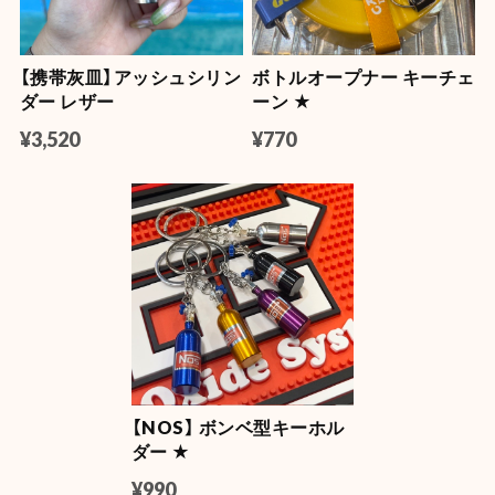
2026/07/22
【携帯灰皿】アッシュシリン
ボトルオープナー キーチェ
【OLD SPICE】オールドスパイス ×ファブリーズ カークリップ
ダー レザー
ーン ★
ティンバー
2026/07/11
¥3,520
¥770
NASA LUMA ZIP【蓄光】
2026/06/08
【Mercury】マーキュリー フロートボールペン
マスタード
2026/06/04
【NOS】 ボンベ型キーホル
ダー ★
【DULTON】 (ダルトン) デスクトップ トレイ
YELLOW
¥990
2026/06/04