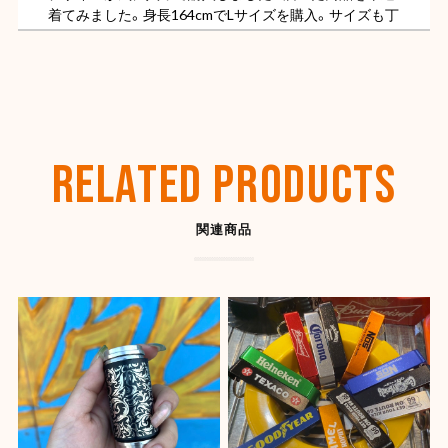
着てみました。身長164cmでLサイズを購入。サイズも丁
度よく色もただの黒ではなくちょっと色褪せた様なビン
テージ感があってカッコ良いです。
【OLD SPICE】オールドスパイス フレグランスバー(スティック型) 50ml
ディープシー
RELATED PRODUCTS
2026/07/26
関連商品
【SHYNESS】ラウンド型小物入れ ★
2026/07/22
とても良い感じです。ありがとうございました。また機
会があれば是非宜しくお願いします。
【OLD SPICE】オールドスパイス フレグランスバー(スティック型) 50ml
キャプテン