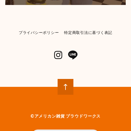
【Mercury】マーキュリー ビーチサンダル 《BLACK》★
BLACK-28cm
2026/06/04
プライバシーポリシー
特定商取引法に基づく表記
【KENDRICKS】小物入れ ペンシルケース コスメポーチ
イエロー
2026/06/04
【POST GENERAL】モチーフディスペンサー 《ランドリー》
【982270013】WHITE
2026/05/31
とてもかわいいです 早速使ってみましたが、パッキン部
分から液漏れしてベタベタになります 今入ってる洗剤
が無くなったら再度キレイに洗い直して、パッキンに液
体が付かないように確認しながら注意して詰め替えてみ
©︎アメリカン雑貨 プラウドワークス
ようかと思います