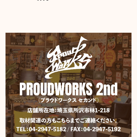
【Mercury】マーキュリー カラーミニバケツ
ホワイト
2026/06/04
【Mercury】マーキュリー スタッキングマグ ★
イエロー
2026/06/04
いつも迅速な発送、丁寧な梱包。 ありがとうございま
す。
【DULTON】 ダルトン デスクトップ バスケット
YELLOW
2026/06/04