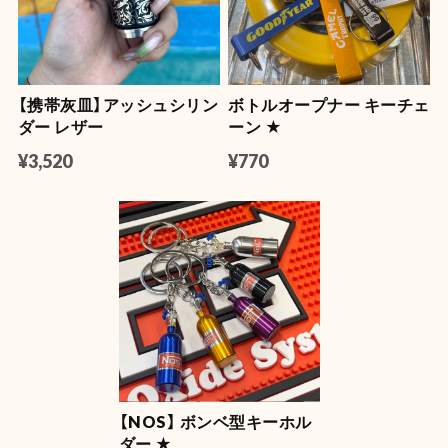
【OLD SPICE】オールドスパイス フレグランスバー(スティック型) 50ml
キャプテン
2026/07/22
【携帯灰皿】アッシュシリン
ボトルオープナー キーチェ
【OLD SPICE】オールドスパイス ×ファブリーズ カークリップ
ダー レザー
ーン ★
ティンバー
2026/07/11
¥3,520
¥770
NASA LUMA ZIP【蓄光】
2026/06/08
【Mercury】マーキュリー フロートボールペン
マスタード
2026/06/04
【NOS】 ボンベ型キーホル
ダー ★