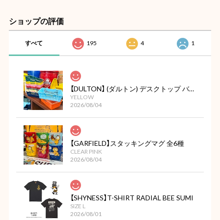
ショップの評価
すべて
195
4
1
【DULTON】 (ダルトン) デスクトップ バスケット
YELLOW
2026/08/04
【GARFIELD】スタッキングマグ 全6種
CLEAR PINK
2026/08/04
【SHYNESS】T-SHIRT RADIAL BEE SUMI
SIZE L
2026/08/01