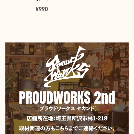
【DULTON】 (ダルトン) デスクトップ トレイ
YELLOW
¥990
2026/06/04
【Mercury】マーキュリー カラーミニバケツ
ホワイト
2026/06/04
【Mercury】マーキュリー スタッキングマグ ★
イエロー
2026/06/04
いつも迅速な発送、丁寧な梱包。 ありがとうございま
す。
【DULTON】 ダルトン デスクトップ バスケット
YELLOW
2026/06/04