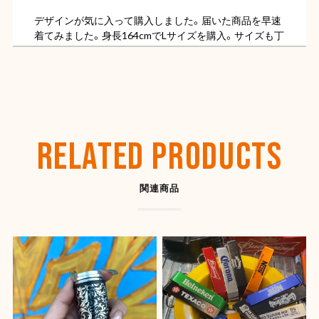
デザインが気に入って購入しました。届いた商品を早速
着てみました。身長164cmでLサイズを購入。サイズも丁
度よく色もただの黒ではなくちょっと色褪せた様なビン
テージ感があってカッコ良いです。
【OLD SPICE】オールドスパイス フレグランスバー(スティック型) 50ml
ディープシー
RELATED PRODUCTS
2026/07/26
関連商品
【SHYNESS】ラウンド型小物入れ ★
2026/07/22
とても良い感じです。ありがとうございました。また機
会があれば是非宜しくお願いします。