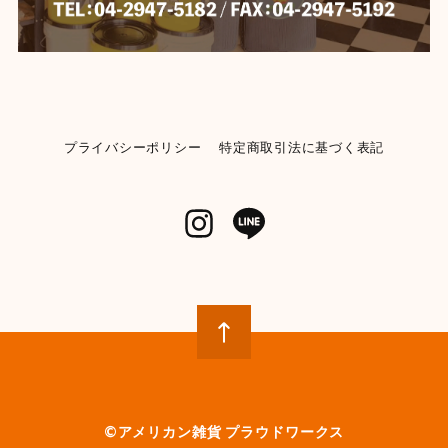
【Mercury】マーキュリー ビーチサンダル 《BLACK》★
BLACK-28cm
2026/06/04
プライバシーポリシー
特定商取引法に基づく表記
【KENDRICKS】小物入れ ペンシルケース コスメポーチ
イエロー
2026/06/04
【POST GENERAL】モチーフディスペンサー 《ランドリー》
【982270013】WHITE
2026/05/31
とてもかわいいです 早速使ってみましたが、パッキン部
分から液漏れしてベタベタになります 今入ってる洗剤
が無くなったら再度キレイに洗い直して、パッキンに液
体が付かないように確認しながら注意して詰め替えてみ
©︎アメリカン雑貨 プラウドワークス
ようかと思います