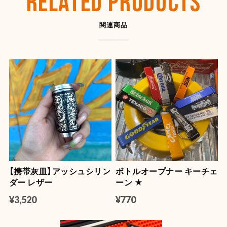
RELATED PRODUCTS
関連商品
【SHYNESS】ラウンド型小物入れ ★
2026/07/22
とても良い感じです。ありがとうございました。また機
会があれば是非宜しくお願いします。
【OLD SPICE】オールドスパイス フレグランスバー(スティック型) 50ml
キャプテン
2026/07/22
【携帯灰皿】アッシュシリン
ボトルオープナー キーチェ
【OLD SPICE】オールドスパイス ×ファブリーズ カークリップ
ダー レザー
ーン ★
ティンバー
2026/07/11
¥3,520
¥770