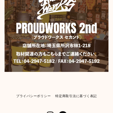
【Mercury】マーキュリー スタッキングマグ ★
イエロー
2026/06/04
いつも迅速な発送、丁寧な梱包。 ありがとうございま
す。
【DULTON】 ダルトン デスクトップ バスケット
YELLOW
2026/06/04
【Mercury】マーキュリー ビーチサンダル 《BLACK》★
BLACK-28cm
2026/06/04
プライバシーポリシー
特定商取引法に基づく表記
【KENDRICKS】小物入れ ペンシルケース コスメポーチ
イエロー
2026/06/04