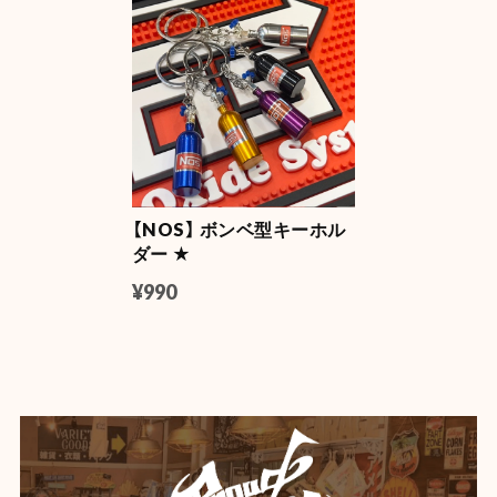
NASA LUMA ZIP【蓄光】
2026/06/08
【Mercury】マーキュリー フロートボールペン
マスタード
2026/06/04
【NOS】 ボンベ型キーホル
ダー ★
【DULTON】 (ダルトン) デスクトップ トレイ
YELLOW
¥990
2026/06/04
【Mercury】マーキュリー カラーミニバケツ
ホワイト
2026/06/04