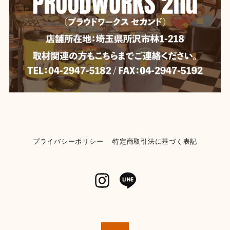
【DULTON】 ダルトン デスクトップ バスケット
YELLOW
2026/06/04
【Mercury】マーキュリー ビーチサンダル 《BLACK》★
BLACK-28cm
2026/06/04
プライバシーポリシー
特定商取引法に基づく表記
【KENDRICKS】小物入れ ペンシルケース コスメポーチ
イエロー
2026/06/04
【POST GENERAL】モチーフディスペンサー 《ランドリー》
【982270013】WHITE
2026/05/31