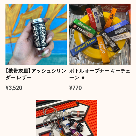
とても良い感じです。ありがとうございました。また機
会があれば是非宜しくお願いします。
【OLD SPICE】オールドスパイス フレグランスバー(スティック型) 50ml
キャプテン
2026/07/22
【携帯灰皿】アッシュシリン
ボトルオープナー キーチェ
【OLD SPICE】オールドスパイス ×ファブリーズ カークリップ
ダー レザー
ーン ★
ティンバー
2026/07/11
¥3,520
¥770
NASA LUMA ZIP【蓄光】
2026/06/08