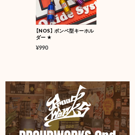
【Mercury】マーキュリー フロートボールペン
マスタード
2026/06/04
【NOS】 ボンベ型キーホル
ダー ★
【DULTON】 (ダルトン) デスクトップ トレイ
YELLOW
¥990
2026/06/04
【Mercury】マーキュリー カラーミニバケツ
ホワイト
2026/06/04
【Mercury】マーキュリー スタッキングマグ ★
イエロー
2026/06/04
いつも迅速な発送、丁寧な梱包。 ありがとうございま
す。