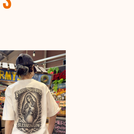
TS
ESS】ラウンド型小物入れ ★
22
りがとうございました。また機会が
します。
【OLD SPICE】オールドスパイス フレグランスバー(スティック型) 50ml
ン
22
【OLD SPICE】オールドスパイス ×ファブリーズ カークリップ
ー
11