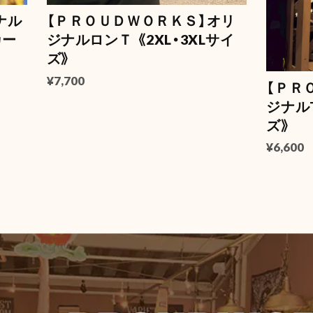
NASA L
2026/06/
ナル
【ＰＲＯＵＤＷＯＲＫＳ】オリ
カー
ジナルロンＴ 《2XL・3XLサイ
ズ》
¥7,700
【ＰＲ
マスター
ジナルT
2026/06/
ズ》
¥6,600
【DULT
YELLOW
2026/06/
【Merc
ホワイト
2026/06/