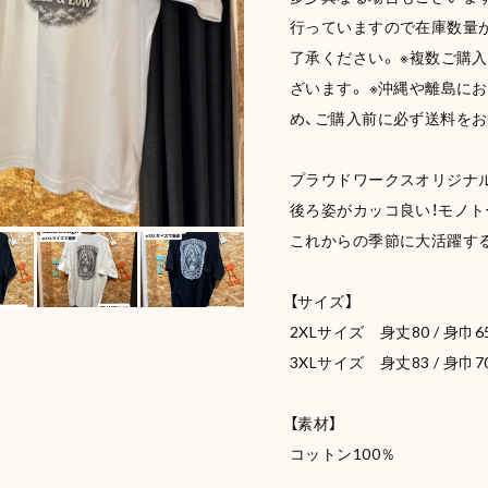
行っていますので在庫数量が
了承ください。 ※複数ご購
ざいます。 ※沖縄や離島に
め、ご購入前に必ず送料を
プラウドワークスオリジナル
後ろ姿がカッコ良い！モノ
これからの季節に大活躍す
【サイズ】
2XLサイズ 身丈80 / 身巾65 
3XLサイズ 身丈83 / 身巾70 
【素材】
コットン100％