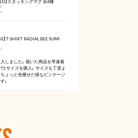
IELD】スタッキングマグ 全6種
NK
04
S】T-SHIRT RADIAL BEE SUMI
01
購入しました。届いた商品を早速着
mでLサイズを購入。サイズも丁度よ
くちょっと色褪せた様なビンテージ
す。
【OLD SPICE】オールドスパイス フレグランスバー(スティック型) 50ml
シー
26