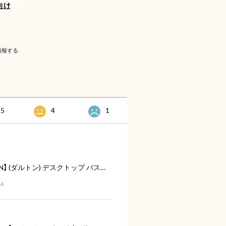
向け
通報する
95
4
1
【DULTON】 (ダルトン) デスクトップ バスケット
04