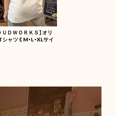
UMA ZIP【蓄光】
08
【Mercury】マーキュリー フロートボールペン
ＯＵＤＷＯＲＫＳ】オリ
ド
シャツ《 M・L・XLサイ
04
ON】 (ダルトン) デスクトップ トレイ
04
ury】マーキュリー カラーミニバケツ
04