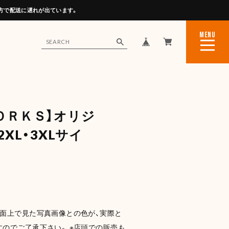
方で配送に遅れが出ています。
MENU
CLOSE
ＯＲＫＳ】オリジ
2XL・3XLサイ
画面上で見た写真画像との色が、実際と
のでご了承下さい。 ※店頭での販売も