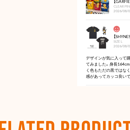
【GARF
CLEAR PI
2026/08/
【SHYNES
SIZE L
2026/08/
デザインが気に入って
てみました。身長164c
く色もただの黒ではな
感があってカッコ良いで
ディープ
2026/07/