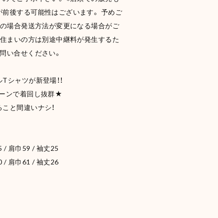
前後する可能性はございます。 予めご
入の場合発送方法が変更になる場合がご
お住まいの方は別途中継料が発生するた
お問い合せください。
Tシャツが新登場！！
トーンで着回し抜群★
ること間違いナシ！
/ 肩巾59 / 袖丈25
/ 肩巾61 / 袖丈26