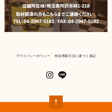
【DULTON】 ダルトン デスクトップ バスケット
YELLOW
2026/06/04
【Mercury】マーキュリー ビーチサンダル 《BLACK》★
BLACK-28cm
2026/06/04
プライバシーポリシー
特定商取引法に基づく表記
【KENDRICKS】小物入れ ペンシルケース コスメポーチ
イエロー
2026/06/04
【POST GENERAL】モチーフディスペンサー 《ランドリー》
【982270013】WHITE
2026/05/31
とてもかわいいです 早速使ってみましたが、パッキン部
分から液漏れしてベタベタになります 今入ってる洗剤