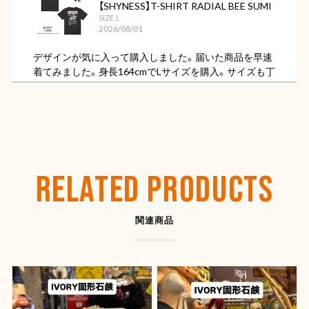
【SHYNESS】T-SHIRT RADIAL BEE SUMI
SIZE L
2026/08/01
デザインが気に入って購入しました。届いた商品を早速
着てみました。身長164cmでLサイズを購入。サイズも丁
度よく色もただの黒ではなくちょっと色褪せた様なビン
テージ感があってカッコ良いです。
【OLD SPICE】オールドスパイス フレグランスバー(スティック型) 50ml
ディープシー
RELATED PRODUCTS
2026/07/26
関連商品
【SHYNESS】ラウンド型小物入れ ★
2026/07/22
とても良い感じです。ありがとうございました。また機
会があれば是非宜しくお願いします。