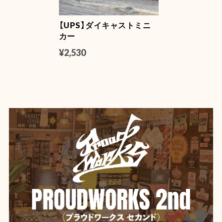
【UPS】ダイキャストミニ
【DULTON】 (ダルトン) デスクトップ トレイ
カー
YELLOW
2026/06/04
¥2,530
【Mercury】マーキュリー カラーミニバケツ
ホワイト
2026/06/04
【Mercury】マーキュリー スタッキングマグ ★
イエロー
2026/06/04
いつも迅速な発送、丁寧な梱包。 ありがとうございま
す。