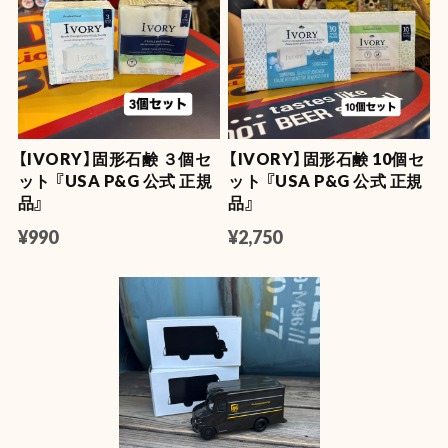
【OLD SPICE】オールドスパイス フレグランスバー(スティック型) 50ml
キャプテン
2026/07/22
【IVORY】固形石鹸 ３個セ
【IVORY】固形石鹸 10個セ
【OLD SPICE】オールドスパイス ×ファブリーズ カークリップ
ット 『USA P&G 公式 正規
ット 『USA P&G 公式 正規
ティンバー
品』
品』
2026/07/11
¥990
¥2,750
NASA LUMA ZIP【蓄光】
2026/06/08
【Mercury】マーキュリー フロートボールペン
マスタード
2026/06/04