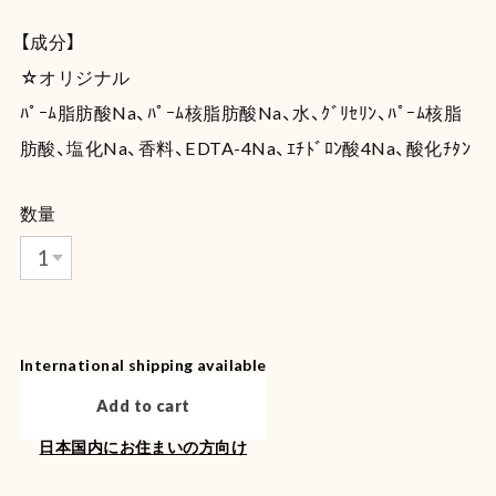
【成分】
☆オリジナル
ﾊﾟｰﾑ脂肪酸Na、ﾊﾟｰﾑ核脂肪酸Na、水、ｸﾞﾘｾﾘﾝ、ﾊﾟｰﾑ核脂
肪酸、塩化Na、香料、EDTA-4Na、ｴﾁﾄﾞﾛﾝ酸4Na、酸化ﾁﾀﾝ
数量
International shipping available
Add to cart
日本国内にお住まいの方向け