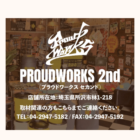
ホワイト
2026/06/04
【Mercury】マーキュリー スタッキングマグ ★
イエロー
2026/06/04
いつも迅速な発送、丁寧な梱包。 ありがとうございま
す。
【DULTON】 ダルトン デスクトップ バスケット
YELLOW
2026/06/04
【Mercury】マーキュリー ビーチサンダル 《BLACK》★
BLACK-28cm
2026/06/04