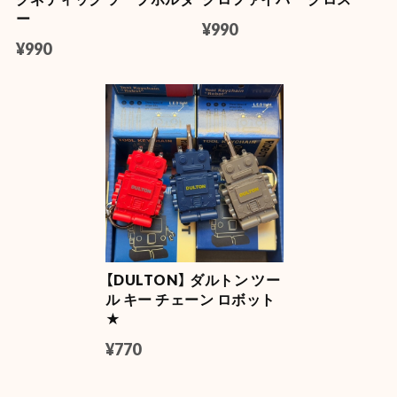
ティンバー
ー
2026/07/11
¥990
¥990
NASA LUMA ZIP【蓄光】
2026/06/08
【Mercury】マーキュリー フロートボールペン
マスタード
2026/06/04
【DULTON】 ダルトン ツー
【DULTON】 (ダルトン) デスクトップ トレイ
ル キー チェーン ロボット
YELLOW
2026/06/04
★
¥770
【Mercury】マーキュリー カラーミニバケツ