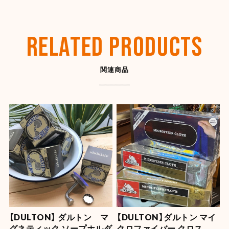
【OLD SPICE】オールドスパイス フレグランスバー(スティック型) 50ml
ディープシー
RELATED PRODUCTS
2026/07/26
関連商品
【SHYNESS】ラウンド型小物入れ ★
2026/07/22
とても良い感じです。ありがとうございました。また機
会があれば是非宜しくお願いします。
【OLD SPICE】オールドスパイス フレグランスバー(スティック型) 50ml
キャプテン
2026/07/22
【DULTON】 ダルトン マ
【DULTON】ダルトン マイ
【OLD SPICE】オールドスパイス ×ファブリーズ カークリップ
グネティック ソープホルダ
クロファイバー クロス