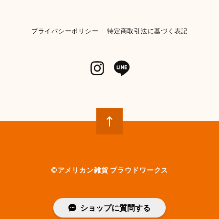
【KENDRICKS】小物入れ ペンシルケース コスメポーチ
イエロー
プライバシーポリシー
特定商取引法に基づく表記
2026/06/04
【POST GENERAL】モチーフディスペンサー 《ランドリー》
【982270013】WHITE
2026/05/31
とてもかわいいです 早速使ってみましたが、パッキン部
分から液漏れしてベタベタになります 今入ってる洗剤
が無くなったら再度キレイに洗い直して、パッキンに液
体が付かないように確認しながら注意して詰め替えてみ
ようかと思います
©︎アメリカン雑貨 プラウドワークス
【SPAM】スパム スタッキングマグ
YELLOW
2026/05/31
ショップに質問する