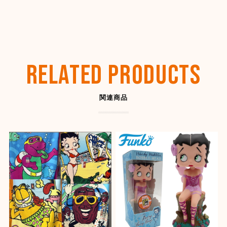
テージ感があってカッコ良いです。
【OLD SPICE】オールドスパイス フレグランスバー(スティック型) 50ml
ディープシー
RELATED PRODUCTS
2026/07/26
関連商品
【SHYNESS】ラウンド型小物入れ ★
2026/07/22
とても良い感じです。ありがとうございました。また機
会があれば是非宜しくお願いします。
【OLD SPICE】オールドスパイス フレグランスバー(スティック型) 50ml
キャプテン
2026/07/22