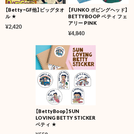
【Betty・GF他】ビッグタオ
【FUNKO ボビングヘッド】
【OLD SPICE】オールドスパイス ×ファブリーズ カークリップ
ル ★
BETTYBOOP ベティ フェ
ティンバー
アリー PINK
2026/07/11
¥2,420
¥4,840
NASA LUMA ZIP【蓄光】
2026/06/08
【Mercury】マーキュリー フロートボールペン
マスタード
2026/06/04
【BettyBoop】SUN
【DULTON】 (ダルトン) デスクトップ トレイ
LOVING BETTY STICKER
YELLOW
2026/06/04
ベティ ★