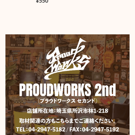
¥550
【Mercury】マーキュリー カラーミニバケツ
ホワイト
2026/06/04
【Mercury】マーキュリー スタッキングマグ ★
イエロー
2026/06/04
いつも迅速な発送、丁寧な梱包。 ありがとうございま
す。
【DULTON】 ダルトン デスクトップ バスケット
YELLOW
2026/06/04
【Mercury】マーキュリー ビーチサンダル 《BLACK》★