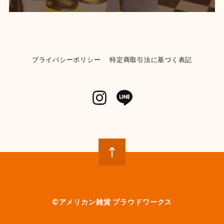
BLACK-28cm
2026/06/04
【KENDRICKS】小物入れ ペンシルケース コスメポーチ
イエロー
プライバシーポリシー
特定商取引法に基づく表記
2026/06/04
【POST GENERAL】モチーフディスペンサー 《ランドリー》
【982270013】WHITE
2026/05/31
とてもかわいいです 早速使ってみましたが、パッキン部
分から液漏れしてベタベタになります 今入ってる洗剤
が無くなったら再度キレイに洗い直して、パッキンに液
体が付かないように確認しながら注意して詰め替えてみ
ようかと思います
©︎アメリカン雑貨 プラウドワークス
【SPAM】スパム スタッキングマグ