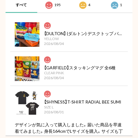
すべて
195
4
1
【DULTON】 (ダルトン) デスクトップ バスケット
YELLOW
2026/08/04
【GARFIELD】スタッキングマグ 全6種
CLEAR PINK
2026/08/04
【SHYNESS】T-SHIRT RADIAL BEE SUMI
SIZE L
2026/08/01
デザインが気に入って購入しました。届いた商品を早速
着てみました。身長164cmでLサイズを購入。サイズも丁
度よく色もただの黒ではなくちょっと色褪せた様なビン