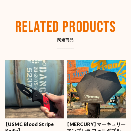
【OLD SPICE】オールドスパイス フレグランスバー(スティック型) 50ml
ディープシー
RELATED PRODUCTS
2026/07/26
関連商品
【SHYNESS】ラウンド型小物入れ ★
2026/07/22
とても良い感じです。ありがとうございました。また機
会があれば是非宜しくお願いします。
【OLD SPICE】オールドスパイス フレグランスバー(スティック型) 50ml
キャプテン
2026/07/22
【USMC Blood Stripe
【MERCURY】マーキュリー
【OLD SPICE】オールドスパイス ×ファブリーズ カークリップ
Knife】
アンブレラ フォルダブル