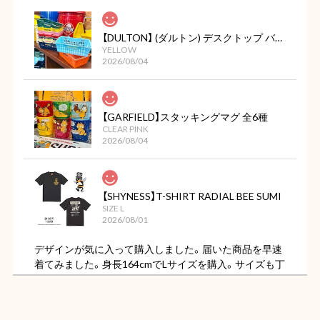
【DULTON】 (ダルトン) デスクトップ バスケット
YELLOW
2026/08/04
【GARFIELD】スタッキングマグ 全6種
CLEAR PINK
2026/08/04
【SHYNESS】T-SHIRT RADIAL BEE SUMI
SIZE L
2026/08/01
デザインが気に入って購入しました。届いた商品を早速
着てみました。身長164cmでLサイズを購入。サイズも丁
度よく色もただの黒ではなくちょっと色褪せた様なビン
テージ感があってカッコ良いです。