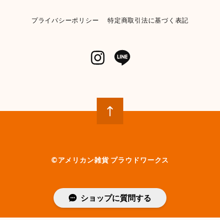
プライバシーポリシー
特定商取引法に基づく表記
【KENDRICKS】小物入れ ペンシルケース コスメポーチ
イエロー
2026/06/04
【POST GENERAL】モチーフディスペンサー 《ランドリー》
【982270013】WHITE
2026/05/31
とてもかわいいです 早速使ってみましたが、パッキン部
分から液漏れしてベタベタになります 今入ってる洗剤
が無くなったら再度キレイに洗い直して、パッキンに液
体が付かないように確認しながら注意して詰め替えてみ
ようかと思います
©︎アメリカン雑貨 プラウドワークス
【SPAM】スパム スタッキングマグ
ショップに質問する
YELLOW
2026/05/31