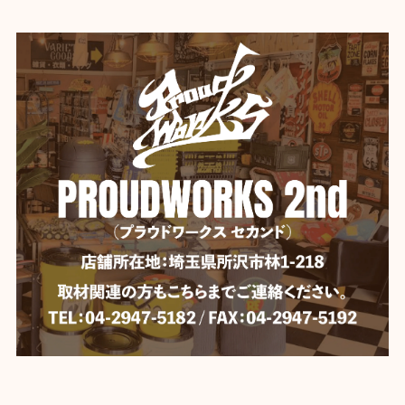
ホワイト
2026/06/04
【Mercury】マーキュリー スタッキングマグ ★
イエロー
2026/06/04
いつも迅速な発送、丁寧な梱包。 ありがとうございま
す。
【DULTON】 ダルトン デスクトップ バスケット
YELLOW
2026/06/04
【Mercury】マーキュリー ビーチサンダル 《BLACK》★
BLACK-28cm
2026/06/04