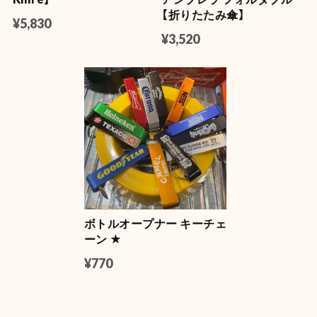
ティンバー
【折りたたみ傘】
2026/07/11
¥5,830
¥3,520
NASA LUMA ZIP【蓄光】
2026/06/08
【Mercury】マーキュリー フロートボールペン
マスタード
2026/06/04
ボトルオープナー キーチェ
【DULTON】 (ダルトン) デスクトップ トレイ
ーン ★
YELLOW
2026/06/04
¥770
【Mercury】マーキュリー カラーミニバケツ