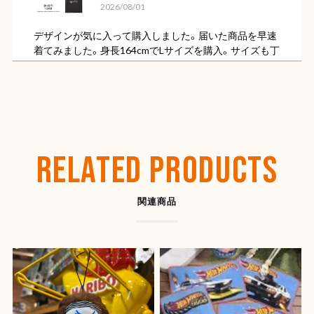
2026/08/01
デザインが気に入って購入しました。届いた商品を早速
着てみました。身長164cmでLサイズを購入。サイズも丁
度よく色もただの黒ではなくちょっと色褪せた様なビン
テージ感があってカッコ良いです。
【OLD SPICE】オールドスパイス フレグランスバー(スティック型) 50ml
ディープシー
RELATED PRODUCTS
2026/07/26
関連商品
【SHYNESS】ラウンド型小物入れ ★
2026/07/22
とても良い感じです。ありがとうございました。また機
会があれば是非宜しくお願いします。