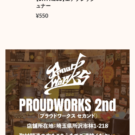
ュナー
【DULTON】 (ダルトン) デスクトップ トレイ
YELLOW
¥550
2026/06/04
【Mercury】マーキュリー カラーミニバケツ
ホワイト
2026/06/04
【Mercury】マーキュリー スタッキングマグ ★
イエロー
2026/06/04
いつも迅速な発送、丁寧な梱包。 ありがとうございま
す。
【DULTON】 ダルトン デスクトップ バスケット
YELLOW