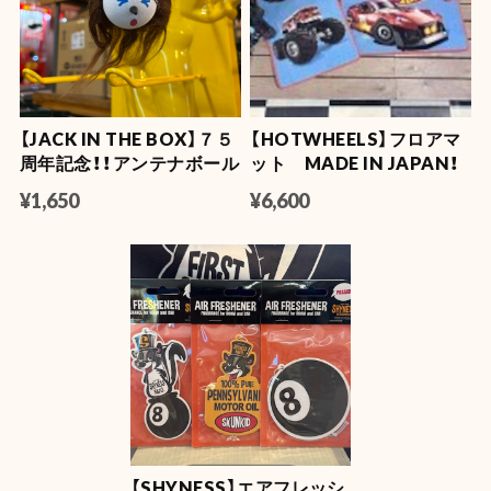
【OLD SPICE】オールドスパイス フレグランスバー(スティック型) 50ml
キャプテン
2026/07/22
【JACK IN THE BOX】７５
【HOTWHEELS】フロアマ
【OLD SPICE】オールドスパイス ×ファブリーズ カークリップ
周年記念！！アンテナボール
ット MADE IN JAPAN！
ティンバー
2026/07/11
¥1,650
¥6,600
NASA LUMA ZIP【蓄光】
2026/06/08
【Mercury】マーキュリー フロートボールペン
マスタード
2026/06/04
【SHYNESS】エアフレッシ