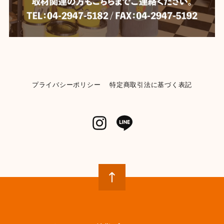
2026/06/04
【Mercury】マーキュリー ビーチサンダル 《BLACK》★
BLACK-28cm
2026/06/04
プライバシーポリシー
特定商取引法に基づく表記
【KENDRICKS】小物入れ ペンシルケース コスメポーチ
イエロー
2026/06/04
【POST GENERAL】モチーフディスペンサー 《ランドリー》
【982270013】WHITE
2026/05/31
とてもかわいいです 早速使ってみましたが、パッキン部
分から液漏れしてベタベタになります 今入ってる洗剤
が無くなったら再度キレイに洗い直して、パッキンに液
体が付かないように確認しながら注意して詰め替えてみ