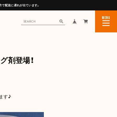
方で配送に遅れが出ています。
MENU
CLOSE
グ剤登場！
ます♪