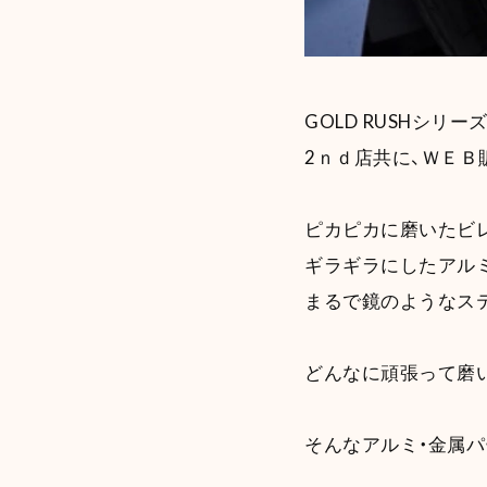
GOLD RUSHシリー
2ｎｄ店共に、ＷＥＢ
ピカピカに磨いたビ
ギラギラにしたアル
まるで鏡のようなス
どんなに頑張って磨い
そんなアルミ・金属