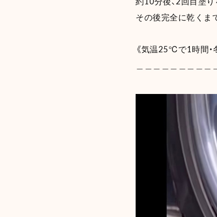
約10分後、2回目塗
その後完全に乾くま
《気温25℃で1時間
＿＿＿＿＿＿＿＿＿