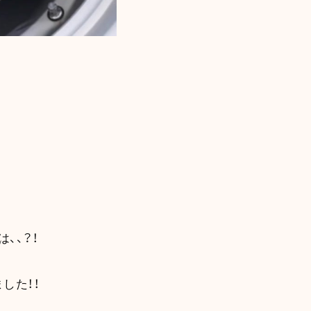
、、？！
した！！